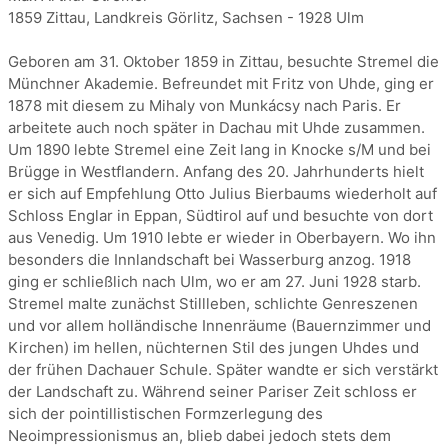
1859 Zittau, Landkreis Görlitz, Sachsen - 1928 Ulm
Geboren am 31. Oktober 1859 in Zittau, besuchte Stremel die
Münchner Akademie. Befreundet mit Fritz von Uhde, ging er
1878 mit diesem zu Mihaly von Munkácsy nach Paris. Er
arbeitete auch noch später in Dachau mit Uhde zusammen.
Um 1890 lebte Stremel eine Zeit lang in Knocke s/M und bei
Brügge in Westflandern. Anfang des 20. Jahrhunderts hielt
er sich auf Empfehlung Otto Julius Bierbaums wiederholt auf
Schloss Englar in Eppan, Südtirol auf und besuchte von dort
aus Venedig. Um 1910 lebte er wieder in Oberbayern. Wo ihn
besonders die Innlandschaft bei Wasserburg anzog. 1918
ging er schließlich nach Ulm, wo er am 27. Juni 1928 starb.
Stremel malte zunächst Stillleben, schlichte Genreszenen
und vor allem holländische Innenräume (Bauernzimmer und
Kirchen) im hellen, nüchternen Stil des jungen Uhdes und
der frühen Dachauer Schule. Später wandte er sich verstärkt
der Landschaft zu. Während seiner Pariser Zeit schloss er
sich der pointillistischen Formzerlegung des
Neoimpressionismus an, blieb dabei jedoch stets dem