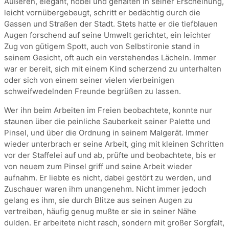
Äußeren, elegant, nobel und gehalten in seiner Erscheinung,
leicht vornübergebeugt, schritt er bedächtig durch die
Gassen und Straßen der Stadt. Stets hatte er die tiefblauen
Augen forschend auf seine Umwelt gerichtet, ein leichter
Zug von gütigem Spott, auch von Selbstironie stand in
seinem Gesicht, oft auch ein verstehendes Lächeln. Immer
war er bereit, sich mit einem Kind scherzend zu unterhalten
oder sich von einem seiner vielen vierbeinigen
schweifwedelnden Freunde begrüßen zu lassen.
Wer ihn beim Arbeiten im Freien beobachtete, konnte nur
staunen über die peinliche Sauberkeit seiner Palette und
Pinsel, und über die Ordnung in seinem Malgerät. Immer
wieder unterbrach er seine Arbeit, ging mit kleinen Schritten
vor der Staffelei auf und ab, prüfte und beobachtete, bis er
von neuem zum Pinsel griff und seine Arbeit wieder
aufnahm. Er liebte es nicht, dabei gestört zu werden, und
Zuschauer waren ihm unangenehm. Nicht immer jedoch
gelang es ihm, sie durch Blitze aus seinen Augen zu
vertreiben, häufig genug mußte er sie in seiner Nähe
dulden. Er arbeitete nicht rasch, sondern mit großer Sorgfalt,