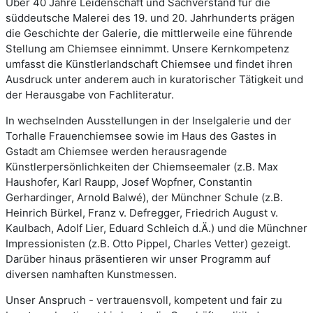
Über 40 Jahre Leidenschaft und Sachverstand für die
süddeutsche Malerei des 19. und 20. Jahrhunderts prägen
die Geschichte der Galerie, die mittlerweile eine führende
Stellung am Chiemsee einnimmt. Unsere Kernkompetenz
umfasst die Künstlerlandschaft Chiemsee und findet ihren
Ausdruck unter anderem auch in kuratorischer Tätigkeit und
der Herausgabe von Fachliteratur.
In wechselnden Ausstellungen in der Inselgalerie und der
Torhalle Frauenchiemsee sowie im Haus des Gastes in
Gstadt am Chiemsee werden herausragende
Künstlerpersönlichkeiten der Chiemseemaler (z.B. Max
Haushofer, Karl Raupp, Josef Wopfner, Constantin
Gerhardinger, Arnold Balwé), der Münchner Schule (z.B.
Heinrich Bürkel, Franz v. Defregger, Friedrich August v.
Kaulbach, Adolf Lier, Eduard Schleich d.Ä.) und die Münchner
Impressionisten (z.B. Otto Pippel, Charles Vetter) gezeigt.
Darüber hinaus präsentieren wir unser Programm auf
diversen namhaften Kunstmessen.
Unser Anspruch - vertrauensvoll, kompetent und fair zu