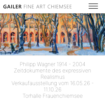
Previous
Philipp Wagner 1914 - 2004
Zeitdokumente des expressiven
Realismus
Verkaufausstellung vom 16.05.26 -
11.10.26
Torhalle Frauenchiemsee