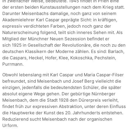
in zweifacher Weise, bedeutete. 1945 findet in Prien eine
der ersten beiden Kunstausstellungen nach dem Krieg statt.
Darunter Meisenbachs damalige, noch ganz von seinem
Akademielehrer Karl Caspar geprägte Sicht: in kräftigen,
expressiv verdichteten Farben, jedoch noch ganz der
Naturerscheinung folgend, teilt sich inneres Sehen mit. Als
Mitglied der Münchner Neuen Sezession befindet er
sich 1925 in Gesellschaft der Revolutionäre, die noch zu den
deutschen Klassikern der Moderne zählen. Es sind: Barlach,
die Caspars, Heckel, Hofer, Klee, Kokoschka, Pechstein,
Purrmann.
Obwohl lebenslang mit Karl Caspar und Maria Caspar-Filser
befreundet, sind Meisenbach und Josef Berg vielleicht die
einzigen, jedenfalls die bedeutendsten Schüler, die später
absolut eigene Wege gehen. Der gebürtige Nürnberger
Meisenbach, dem die Stadt 1928 den Dürerpreis verleiht,
findet früh zur expressiven Abstraktion, unter deren Einfluss
die Hauptwerke der Kunst des 20. Jahrhunderts entstehen.
Reduzierend sucht Meisenbach nach der organischen
Urform.