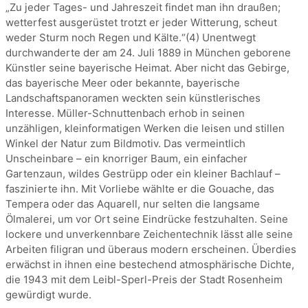
„Zu jeder Tages- und Jahreszeit findet man ihn draußen;
wetterfest ausgerüstet trotzt er jeder Witterung, scheut
weder Sturm noch Regen und Kälte.“(4) Unentwegt
durchwanderte der am 24. Juli 1889 in München geborene
Künstler seine bayerische Heimat. Aber nicht das Gebirge,
das bayerische Meer oder bekannte, bayerische
Landschaftspanoramen weckten sein künstlerisches
Interesse. Müller-Schnuttenbach erhob in seinen
unzähligen, kleinformatigen Werken die leisen und stillen
Winkel der Natur zum Bildmotiv. Das vermeintlich
Unscheinbare – ein knorriger Baum, ein einfacher
Gartenzaun, wildes Gestrüpp oder ein kleiner Bachlauf –
faszinierte ihn. Mit Vorliebe wählte er die Gouache, das
Tempera oder das Aquarell, nur selten die langsame
Ölmalerei, um vor Ort seine Eindrücke festzuhalten. Seine
lockere und unverkennbare Zeichentechnik lässt alle seine
Arbeiten filigran und überaus modern erscheinen. Überdies
erwächst in ihnen eine bestechend atmosphärische Dichte,
die 1943 mit dem Leibl-Sperl-Preis der Stadt Rosenheim
gewürdigt wurde.