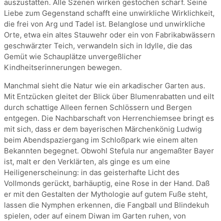
auszustatten. Alle Szenen wirken gestochen scharf. Seine
Liebe zum Gegenstand schafft eine unwirkliche Wirklichkeit,
die frei von Arg und Tadel ist. Belanglose und unwirkliche
Orte, etwa ein altes Stauwehr oder ein von Fabrikabwässern
geschwärzter Teich, verwandeln sich in Idylle, die das
Gemüt wie Schauplätze unvergeßlicher
Kindheitserinnerungen bewegen.
Manchmal sieht die Natur wie ein arkadischer Garten aus.
Mit Entzücken gleitet der Blick über Blumenrabatten und eilt
durch schattige Alleen fernen Schlössern und Bergen
entgegen. Die Nachbarschaft von Herrenchiemsee bringt es
mit sich, dass er dem bayerischen Märchenkönig Ludwig
beim Abendspaziergang im Schloßpark wie einem alten
Bekannten begegnet. Obwohl Stefula nur angemaßter Bayer
ist, malt er den Verklärten, als ginge es um eine
Heiligenerscheinung: in das geisterhafte Licht des
Vollmonds gerückt, barhäuptig, eine Rose in der Hand. Daß
er mit den Gestalten der Mythologie auf gutem Fuße steht,
lassen die Nymphen erkennen, die Fangball und Blindekuh
spielen, oder auf einem Diwan im Garten ruhen, von