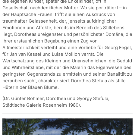
die eigenen Kinder, später die Enkelkinder, oft in
Gesellschaft nachdenklicher Mütter. Wo sie porträtiert – in
der Hauptsache Frauen, trifft sie einen Ausdruck von
traumhafter Gelassenheit, der, jenseits aufdringlicher
Emotionen und Affekte, bereits im Bereich des Stillebens
liegt, Dorotheas ureigenster und persönlichster Domäne, die
ihrer erstaunlichen Begabung einen Zug von
Altmeisterlichkeit verleiht und eine Vorliebe für Georg Fegel,
für Jan van Kessel und Luise Moillon verrät. Die
Wertschätzung des Kleinen und Unansehnlichen, die Geduld
und Wahrheitsliebe, mit der die Malerin das Eigenwesen des
geringsten Gegenstands zu ermitteln und seiner Banalität zu
berauben sucht, charakterisiert Dorothea Stefula als stille
Hüterin der Blauen Blume.
(Dr. Günter Böhmer, Dorothea und Gyorgy Stefula,
Städtische Galerie Rosenheim 1980).