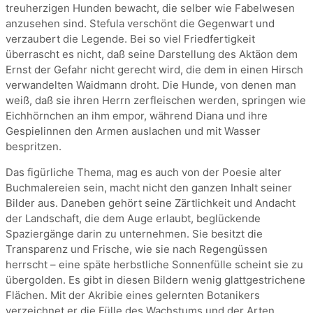
treuherzigen Hunden bewacht, die selber wie Fabelwesen
anzusehen sind. Stefula verschönt die Gegenwart und
verzaubert die Legende. Bei so viel Friedfertigkeit
überrascht es nicht, daß seine Darstellung des Aktäon dem
Ernst der Gefahr nicht gerecht wird, die dem in einen Hirsch
verwandelten Waidmann droht. Die Hunde, von denen man
weiß, daß sie ihren Herrn zerfleischen werden, springen wie
Eichhörnchen an ihm empor, während Diana und ihre
Gespielinnen den Armen auslachen und mit Wasser
bespritzen.
Das figürliche Thema, mag es auch von der Poesie alter
Buchmalereien sein, macht nicht den ganzen Inhalt seiner
Bilder aus. Daneben gehört seine Zärtlichkeit und Andacht
der Landschaft, die dem Auge erlaubt, beglückende
Spaziergänge darin zu unternehmen. Sie besitzt die
Transparenz und Frische, wie sie nach Regengüssen
herrscht – eine späte herbstliche Sonnenfülle scheint sie zu
übergolden. Es gibt in diesen Bildern wenig glattgestrichene
Flächen. Mit der Akribie eines gelernten Botanikers
verzeichnet er die Fülle des Wachstums und der Arten.