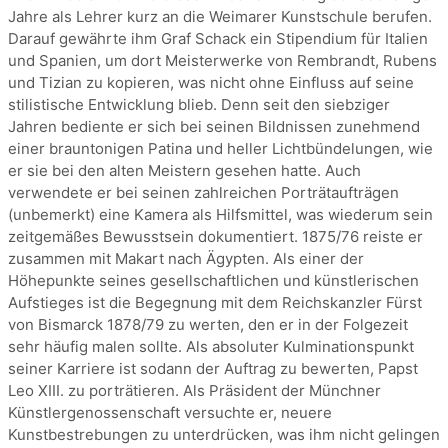
Jahre als Lehrer kurz an die Weimarer Kunstschule berufen.
Darauf gewährte ihm Graf Schack ein Stipendium für Italien
und Spanien, um dort Meisterwerke von Rembrandt, Rubens
und Tizian zu kopieren, was nicht ohne Einfluss auf seine
stilistische Entwicklung blieb. Denn seit den siebziger
Jahren bediente er sich bei seinen Bildnissen zunehmend
einer brauntonigen Patina und heller Lichtbündelungen, wie
er sie bei den alten Meistern gesehen hatte. Auch
verwendete er bei seinen zahlreichen Porträtaufträgen
(unbemerkt) eine Kamera als Hilfsmittel, was wiederum sein
zeitgemäßes Bewusstsein dokumentiert. 1875/76 reiste er
zusammen mit Makart nach Ägypten. Als einer der
Höhepunkte seines gesellschaftlichen und künstlerischen
Aufstieges ist die Begegnung mit dem Reichskanzler Fürst
von Bismarck 1878/79 zu werten, den er in der Folgezeit
sehr häufig malen sollte. Als absoluter Kulminationspunkt
seiner Karriere ist sodann der Auftrag zu bewerten, Papst
Leo XIII. zu porträtieren. Als Präsident der Münchner
Künstlergenossenschaft versuchte er, neuere
Kunstbestrebungen zu unterdrücken, was ihm nicht gelingen