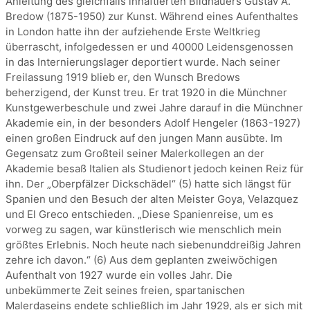
Anleitung des gleichfalls inhaftierten Bildhauers Gustav A.
Bredow (1875-1950) zur Kunst. Während eines Aufenthaltes
in London hatte ihn der aufziehende Erste Weltkrieg
überrascht, infolgedessen er und 40000 Leidensgenossen
in das Internierungslager deportiert wurde. Nach seiner
Freilassung 1919 blieb er, den Wunsch Bredows
beherzigend, der Kunst treu. Er trat 1920 in die Münchner
Kunstgewerbeschule und zwei Jahre darauf in die Münchner
Akademie ein, in der besonders Adolf Hengeler (1863-1927)
einen großen Eindruck auf den jungen Mann ausübte. Im
Gegensatz zum Großteil seiner Malerkollegen an der
Akademie besaß Italien als Studienort jedoch keinen Reiz für
ihn. Der „Oberpfälzer Dickschädel“ (5) hatte sich längst für
Spanien und den Besuch der alten Meister Goya, Velazquez
und El Greco entschieden. „Diese Spanienreise, um es
vorweg zu sagen, war künstlerisch wie menschlich mein
größtes Erlebnis. Noch heute nach siebenunddreißig Jahren
zehre ich davon.“ (6) Aus dem geplanten zweiwöchigen
Aufenthalt von 1927 wurde ein volles Jahr. Die
unbekümmerte Zeit seines freien, spartanischen
Malerdaseins endete schließlich im Jahr 1929, als er sich mit