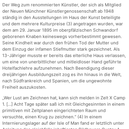
Der Weg zum renommierten Künstler, der sich als Mitglied
der Neuen Münchner Künstlergenossenschaft ab 1948
ständig in den Ausstellungen im Haus der Kunst beteiligte
und dem mehrere Kulturpreise (3) angetragen wurden, war
dem am 29. Januar 1895 im oberpfälzischen Schwandorf
geborenen Knaben keineswegs vorherbestimmt gewesen.
Seine Kindheit war durch den frühen Tod der Mutter und
dem Einzug der infamen Stiefmutter stark gezeichnet. Als
13-Jähriger musste er bereits das elterliche Haus verlassen,
um eine von unerbittlicher und mitleidloser Hand geführte
Hotelfachlehre aufzunehmen. Nach Beendigung dieser
dreijährigen Ausbildungszeit zog es ihn hinaus in die Welt,
nach Südfrankreich und Spanien, um die ungewohnte
Freiheit auszukosten.
„Wer Lust am Zeichnen hat, kann sich melden in Zelt X Camp
1. […] Acht Tage später saß ich mit Gleichgesinnten in einem
primitiven mit Zeltplanen eingerichteten Raum und
versuchte, einen Krug zu zeichnen.“ (4) In einem
Internierungslager auf der Isle of Man fand er letztlich unter