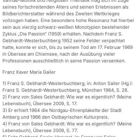
Vanitas-Motivik und religiösen Thematik mag sich im Zuge
seines fortschreitenden Alters und seinen Erlebnissen als
Bildberichterstatter während des Zweiten Weltkrieges
vollzogen haben. Eine besonders hohe Resonanz hat hierbei
sein aus vierzig schwarz-weißen Monotypien bestehender
Zyklus „Die Passion“ (1959) erhalten. Nachdem Franz S.
Gebhardt-Westerbuchberg 1952 seine Felder verpachtet
hatte, konnte er sich, bis zu seinem Tod am 17. Februar 1969
in Übersee am Chiemsee, nach der Ausübung vieler
Professionen ausschließlich in seine Passion versenken.
Franz Xaver Maria Gailer
1) Franz S. Gebhardt-Westerbuchberg, in: Anton Sailer (Hg.):
Franz S. Gebhardt-Westerbuchberg, München 1964, S. 28.
2) Franz von Sales Gebhardt: Wie war es eigentlich? (Meine
Lebensbuch), Übersee 2009, S. 17.
3) Er erhielt 1964 die Nordgau-Ehrenplakette der Stadt
Amberg und 1966 den Ostbayrischen Kulturpreis.
4) Franz von Sales Gebhardt: Wie war es eigentlich? (Meine
Lebensbuch), Übersee 2009, S. 77.