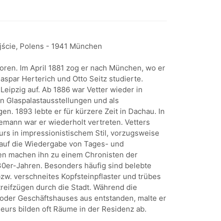
jście, Polens - 1941 München
boren. Im April 1881 zog er nach München, wo er
aspar Herterich und Otto Seitz studierte.
eipzig auf. Ab 1886 war Vetter wieder in
en Glaspalastausstellungen und als
n. 1893 lebte er für kürzere Zeit in Dachau. In
mann war er wiederholt vertreten. Vetters
rs in impressionistischem Stil, vorzugsweise
t auf die Wiedergabe von Tages- und
en machen ihn zu einem Chronisten der
er-Jahren. Besonders häufig sind belebte
zw. verschneites Kopfsteinpflaster und trübes
Streifzügen durch die Stadt. Während die
 oder Geschäftshauses aus entstanden, malte er
ieurs bilden oft Räume in der Residenz ab.