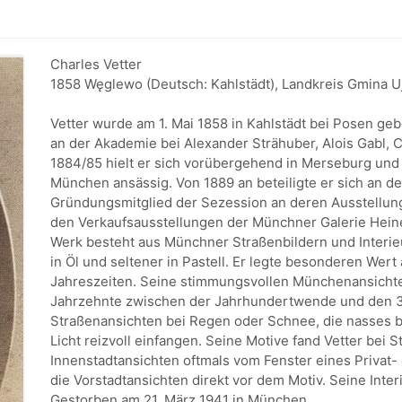
Charles Vetter
1858 Węglewo (Deutsch: Kahlstädt), Landkreis Gmina U
Vetter wurde am 1. Mai 1858 in Kahlstädt bei Posen ge
an der Akademie bei Alexander Strähuber, Alois Gabl, C
1884/85 hielt er sich vorübergehend in Merseburg und L
München ansässig. Von 1889 an beteiligte er sich an d
Gründungsmitglied der Sezession an deren Ausstellunge
den Verkaufsausstellungen der Münchner Galerie Heine
Werk besteht aus Münchner Straßenbildern und Interieu
in Öl und seltener in Pastell. Er legte besonderen Wer
Jahreszeiten. Seine stimmungsvollen Münchenansicht
Jahrzehnte zwischen der Jahrhundertwende und den 30
Straßenansichten bei Regen oder Schnee, die nasses b
Licht reizvoll einfangen. Seine Motive fand Vetter bei 
Innenstadtansichten oftmals vom Fenster eines Privat-
die Vorstadtansichten direkt vor dem Motiv. Seine Inter
Gestorben am 21. März 1941 in München.