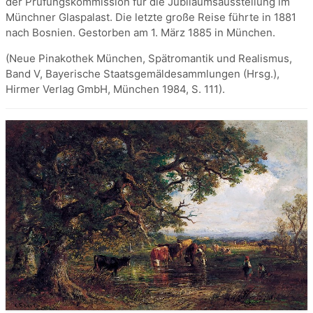
der Prüfungskommission für die Jubiläumsausstellung im
Münchner Glaspalast. Die letzte große Reise führte in 1881
nach Bosnien. Gestorben am 1. März 1885 in München.
(Neue Pinakothek München, Spätromantik und Realismus,
Band V, Bayerische Staatsgemäldesammlungen (Hrsg.),
Hirmer Verlag GmbH, München 1984, S. 111).