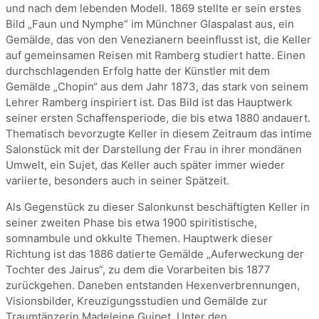
und nach dem lebenden Modell. 1869 stellte er sein erstes
Bild „Faun und Nymphe“ im Münchner Glaspalast aus, ein
Gemälde, das von den Venezianern beeinflusst ist, die Keller
auf gemeinsamen Reisen mit Ramberg studiert hatte. Einen
durchschlagenden Erfolg hatte der Künstler mit dem
Gemälde „Chopin“ aus dem Jahr 1873, das stark von seinem
Lehrer Ramberg inspiriert ist. Das Bild ist das Hauptwerk
seiner ersten Schaffensperiode, die bis etwa 1880 andauert.
Thematisch bevorzugte Keller in diesem Zeitraum das intime
Salonstück mit der Darstellung der Frau in ihrer mondänen
Umwelt, ein Sujet, das Keller auch später immer wieder
variierte, besonders auch in seiner Spätzeit.
Als Gegenstück zu dieser Salonkunst beschäftigten Keller in
seiner zweiten Phase bis etwa 1900 spiritistische,
somnambule und okkulte Themen. Hauptwerk dieser
Richtung ist das 1886 datierte Gemälde „Auferweckung der
Tochter des Jairus“, zu dem die Vorarbeiten bis 1877
zurückgehen. Daneben entstanden Hexenverbrennungen,
Visionsbilder, Kreuzigungsstudien und Gemälde zur
Traumtänzerin Madeleine Guipet. Unter den